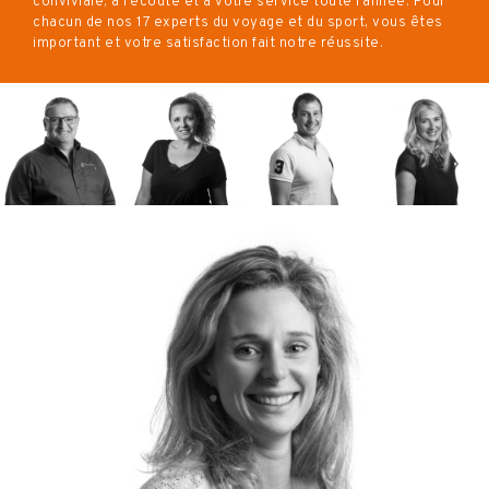
conviviale, à l’écoute et à votre service toute l’année. Pour
chacun de nos 17 experts du voyage et du sport, vous êtes
important et votre satisfaction fait notre réussite.