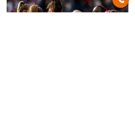
Le rugby féminin arrive chez hémisphères !