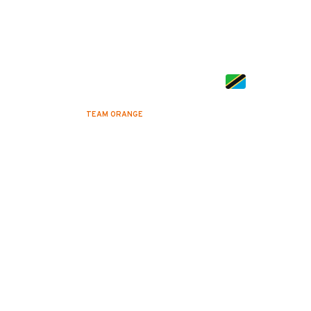
Safari en Tanzanie
TEAM ORANGE
2 DÉCEMBRE 2022