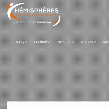
Rugby
Football
Formule 1
A la une
Aut