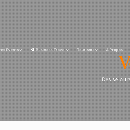
res Events
Business Travel
Tourisme
A Propos
V
Des séjour