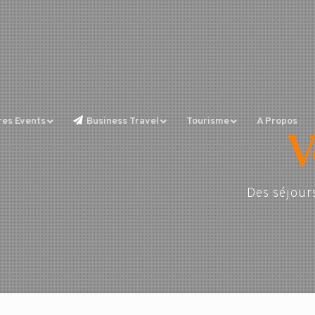
res Events
Business Travel
Tourisme
A Propos
V
Des séjour