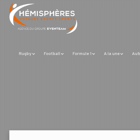
Rugby
Football
Formule 1
A la une
Aut