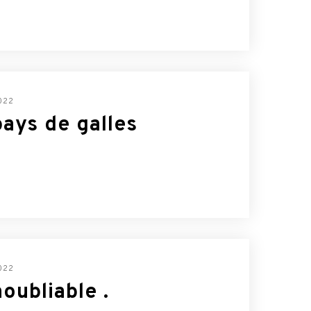
022
ays de galles
022
oubliable .