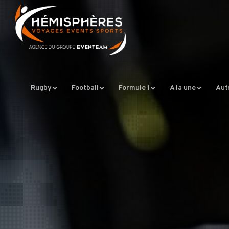
Rugby
Football
Formule 1
A la une
Aut