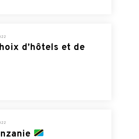
022
hoix d’hôtels et de
022
anzanie