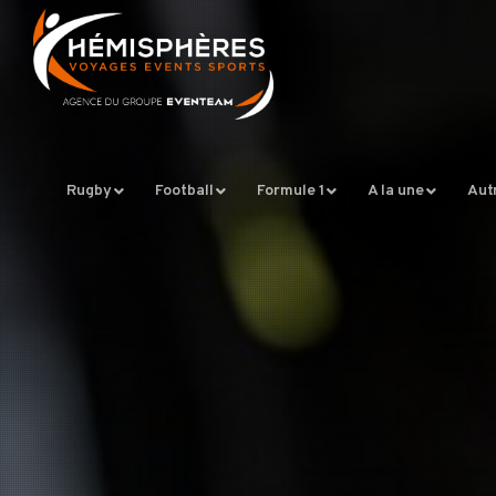
Rugby
Football
Formule 1
A la une
Aut