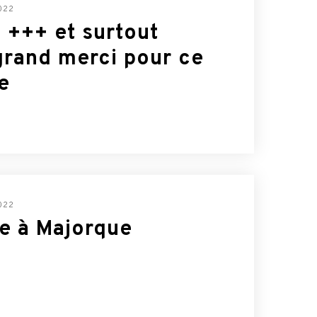
022
 +++ et surtout
grand merci pour ce
e
022
e à Majorque