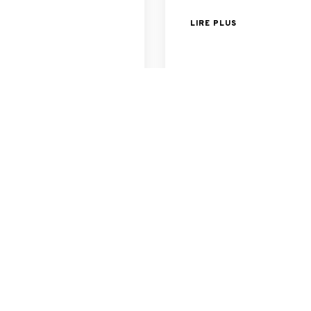
LIRE PLUS
Team Orange
2 Décembre 2
lité
J’ai fait a
Voyages…
LIRE PLUS