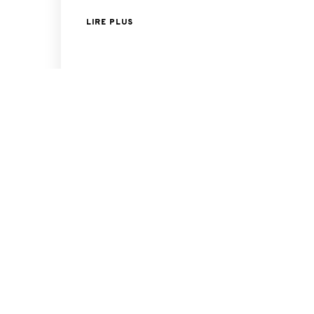
LIRE PLUS
Team Orange
2 Décembre 2022
Réactivité et disponibi
LIRE PLUS