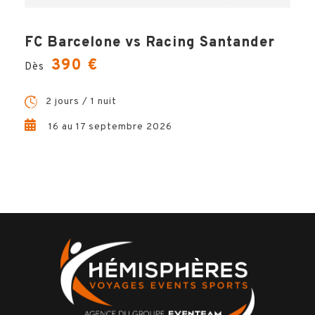
FC Barcelone vs Racing Santander
Votre voyage comprend
390 €
Dès
Ο
La place de stade pour assister à la
2 jours / 1 nuit
rencontre
Ο
Le petit-déjeuner
16 au 17 septembre 2026
Ο
1 nuit d’hôtel base chambre double
Ο
Pochette de voyages
BILLETTERIE
HÔTELS