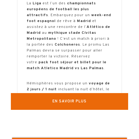
La
Liga
est l’un des
championnats
européens de football les plus
attractifs
. Embarquez pour un
week-end
foot espagnol
de rêve à
Madrid
et
assistez à une rencontre de l’
Atlético de
Madrid
au
mythique stade Cívitas
Metropolitano
! C’est un match à priori à
la portée des
Colchoneros
. Le promu Las
Palmas devra se surpasser pour aller
remporter la victoire. Réservez
votre
pack foot séjour et billet pour le
match Atletico Madrid vs Las Palmas
.
Hémisphères vous propose un
voyage de
2 jours / 1 nuit
incluant la nuit d’hôtel, le
petit-déjeuner et la place pour assister à
la rencontre Atletico Madrid vs Las
EN SAVOIR PLUS
Palmas. Besoin d’un devis personnalisé :
nuits supplémentaires, visites … ?
N’hésitez pas à
nous interroger
. La date
du match sera confirmée 3 semaines
avant le départ. Un acompte de 60% est à
régler à la réservation, le solde deux mois