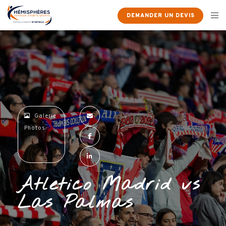
×
DEMANDER UN DEVIS
Galerie
Photos
Atletico Madrid vs
Las Palmas