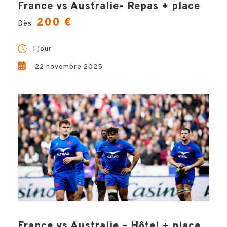
France vs Australie- Repas + place
200 €
Dès
Ο
L'hébergement 2 nuits base chambre
double
1 jour
Ο
La place de stade standard
Ο
L'assistance de notre équipe à distance
22 novembre 2025
Ο
Les petits-déjeuners
Ο
Les documents de voyage dématérialisés
PROGRAMME
BILLETTERIE
France vs Australie – Hôtel + place