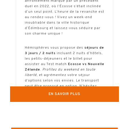
affrontement marqué par un précédent
duel en 2022, où l’Écosse s’était inclinée
d’un seul point. L’heure de la revanche est
au rendez-vous ! Vivez un week-end
inoubliable dans la ville historique
d’Édimbourg et laissez-vous séduire par
son charme unique !
Hémisphères vous propose des
séjours de
3 jours / 2 nuits
incluant 2 nuits d’hôtels,
les petits-déjeuners et le billet pour
assister au Test match
Ecosse vs Nouvelle
Zélande
.
Profitez du weekend en toute
liberté
, et agrémentez votre séjour
d’options selon vos envies. Le transport
peut être proposé en option. N’hésitez
pas à
nous consulter
!
EN SAVOIR PLUS
Réservez
dès maintenant sur notre site
internet ou contactez-nous pour réaliser
un devis personnalisé.