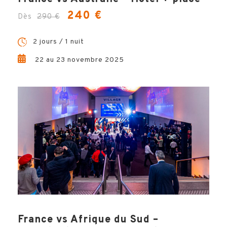
HÔTELS
240 €
Dès
290 €
OPTIONS
2 jours / 1 nuit
22 au 23 novembre 2025
VILLE
INFOS PRATIQUES
France vs Afrique du Sud –