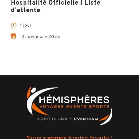
Hospitalité Officielle I Liste
d’attente
1 jour
8 novembre 2025
Natacha, Votre Expert
Voyage !
Questions, conseils, devis … Hémisphères Voyages vous
garantit un accompagnement unique et sur-mesure dans la
préparation de votre voyage. Natacha est la spécialiste à
votre écoute et à vos côté à chaque étape de votre projet,
pour un séjour inoubliable !
CONTACTEZ-MOI !
Nous sommes à votre écoute !