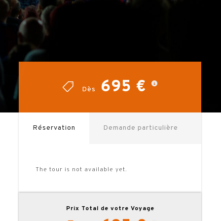
695 €
695 €
Dès
Dès
Réservation
Demande particulière
The tour is not available yet.
Prix Total de votre Voyage