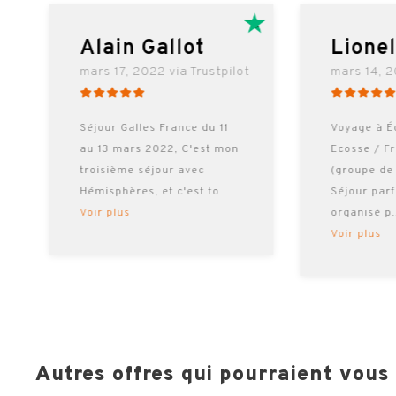
RE
Alain Gallot
Lione
mars 17, 2022 via Trustpilot
mars 14, 2
Séjour Galles France du 11
Voyage à É
au 13 mars 2022, C'est mon
Ecosse / F
troisième séjour avec
(groupe de
Hémisphères, et c'est to
...
Séjour par
Voir plus
organisé p
Voir plus
Autres offres qui pourraient vous i