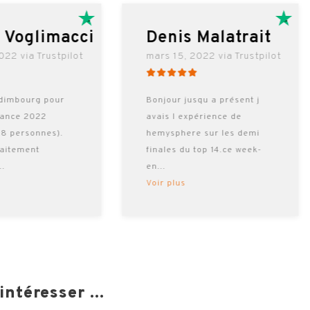
l Voglimacci
Denis Malatrait
022 via Trustpilot
mars 15, 2022 via Trustpilot
dimbourg pour
Bonjour jusqu a présent j
rance 2022
avais l expérience de
 8 personnes).
hemysphere sur les demi
faitement
finales du top 14.ce week-
...
en
...
Voir plus
ntéresser ...