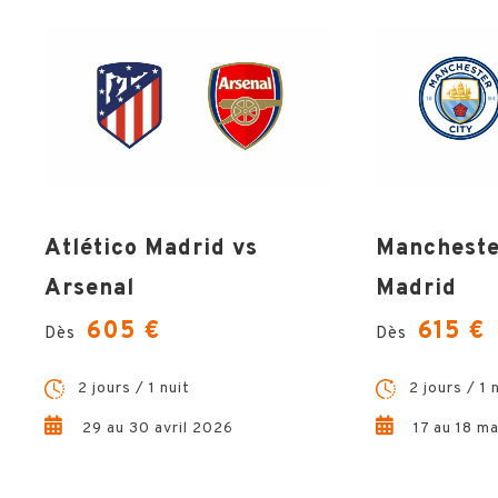
Atlético Madrid vs
Manchester
Arsenal
Madrid
605 €
615 €
Dès
Dès
2 jours / 1 nuit
2 jours / 1 
29 au 30 avril 2026
17 au 18 m