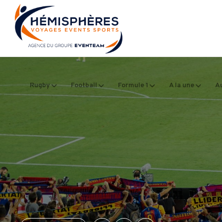
Rugby
Football
Formule 1
A la une
Au