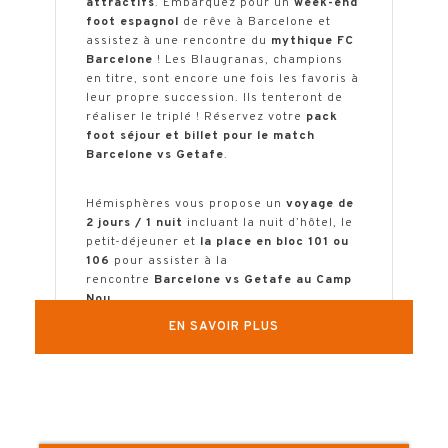
attractifs
. Embarquez pour un
week-end
foot espagnol
de rêve à Barcelone et
assistez à une rencontre du
mythique FC
Barcelone
! Les Blaugranas, champions
en titre, sont encore une fois les favoris à
leur propre succession. Ils tenteront de
réaliser le triplé ! Réservez votre
pack
foot séjour et billet pour le match
Barcelone vs Getafe
.
Hémisphères vous propose un
voyage de
2 jours / 1 nuit
incluant la nuit d’hôtel, le
petit-déjeuner et
la place en bloc 101 ou
106
pour assister à la
rencontre
Barcelone vs Getafe au Camp
Nou.
EN SAVOIR PLUS
La date et l’heure du match ne sont pas
encore officiellement confirmées
(généralement connues 2 à 3 semaines
avant le coup d’envoi).