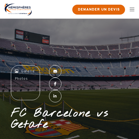
×
DEMANDER UN DEVIS
Galerie
Photos
FC Barcelone vs
Getafe