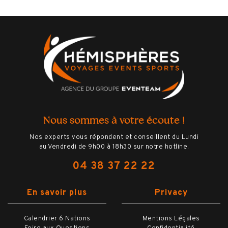
Ο
1 nuit d’hôtel base chambre double et petit-
déjeuner
Ο
La place de stade pour assister à la
rencontre
Ο
Les documents de voyage digitalisés
Ο
L'assistance Hémisphères Voyages à
distance
Nous sommes à votre écoute !
BILLETTERIE
Nos experts vous répondent et conseillent du Lundi
au Vendredi de 9h00 à 18h30 sur notre hotline.
04 38 37 22 22
HÔTELS
En savoir plus
Privacy
OPTIONS
Calendrier 6 Nations
Mentions Légales