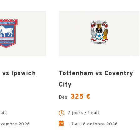
 vs Ipswich
Tottenham vs Coventry
City
325 €
Dès
nuit
2 jours / 1 nuit
ovembre 2026
17 au 18 octobre 2026