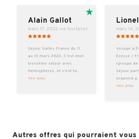
RE
Alain Gallot
Lione
mars 17, 2022 via Trustpilot
mars 14, 2
Séjour Galles France du 11
Voyage à É
au 13 mars 2022, C'est mon
Ecosse / F
troisième séjour avec
(groupe de
Hémisphères, et c'est to
...
Séjour par
Voir plus
organisé p
Voir plus
Autres offres qui pourraient vous i