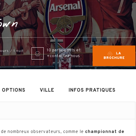
own
10 participants et
jours / 1 nuit
LA
+contactez nous
BROCHURE
OPTIONS
VILLE
INFOS PRATIQUES
r de nombreux observateurs, comme le
championnat de