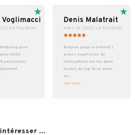
l Voglimacci
Denis Malatrait
022 via Trustpilot
mars 15, 2022 via Trustpilot
dimbourg pour
Bonjour jusqu a présent j
rance 2022
avais l expérience de
 8 personnes).
hemysphere sur les demi
faitement
finales du top 14.ce week-
...
en
...
Voir plus
ntéresser ...