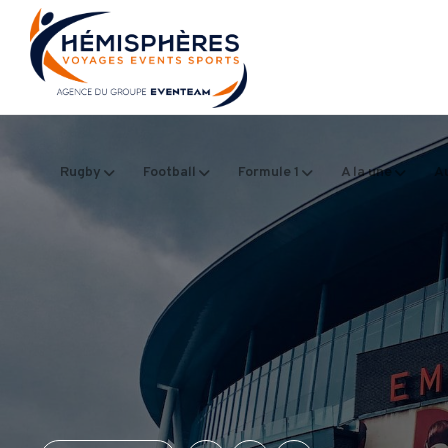
Rugby
Football
Formule 1
A la une
Au