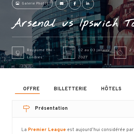
Galerie Photos
Arsenal vs Ipswich T
Royaume Uni -
02 au 03 janvier
2 
Londres
2027
OFFRE
BILLETTERIE
HÔTELS
Présentation
La
Premier League
est aujourd’hui considérée pa