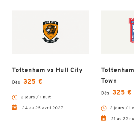
Tottenham vs Hull City
Tottenham
Town
325 €
Dès
325 €
Dès
2 jours / 1 nuit
24 au 25 avril 2027
2 jours / 1 
21 au 22 n