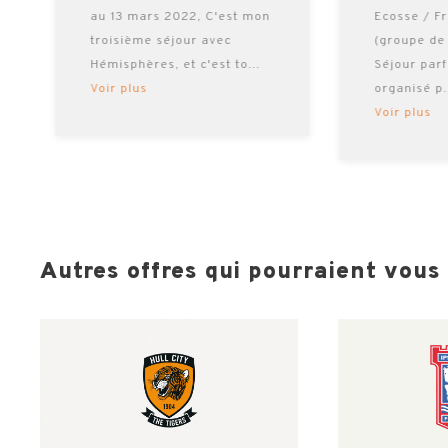
au 13 mars 2022, C'est mon
Ecosse / F
troisième séjour avec
(groupe de
Hémisphères, et c'est to
...
Séjour par
Voir plus
organisé p
Voir plus
Autres offres qui pourraient vous i