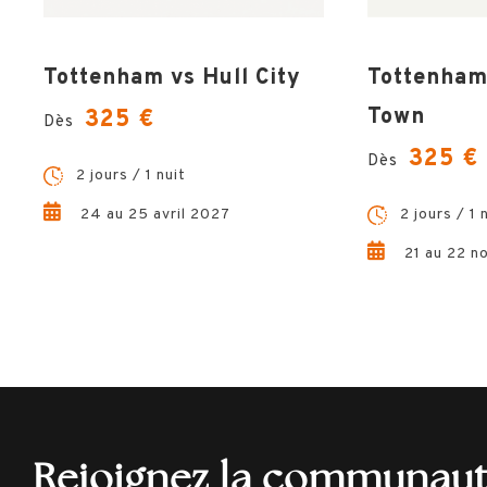
Tottenham vs Hull City
Tottenham
Town
325 €
Dès
325 €
Dès
2 jours / 1 nuit
24 au 25 avril 2027
2 jours / 1 
21 au 22 n
Rejoignez la communau