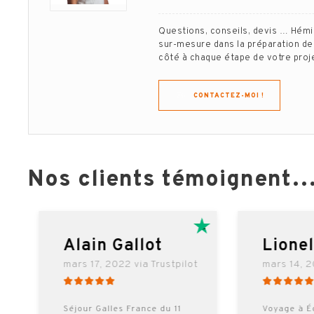
Questions, conseils, devis … Hém
sur-mesure dans la préparation de 
côté à chaque étape de votre projet
CONTACTEZ-MOI !
Nos clients témoignent
RE
Alain Gallot
Lione
mars 17, 2022 via Trustpilot
mars 14, 2
Séjour Galles France du 11
Voyage à É