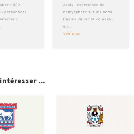
rance 2022
avais l expérience de
 8 personnes).
hemysphere sur les demi
faitement
finales du top 14.ce week-
...
en
...
Voir plus
ntéresser ...