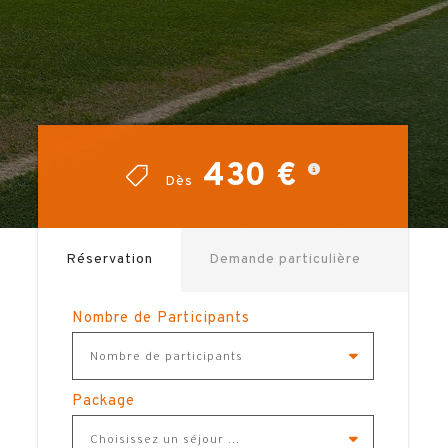
430 €
430 €
Dès
Dès
Réservation
Demande particulière
Nombre de Participants
Nombre de participants
Package
Choisissez un séjour ...