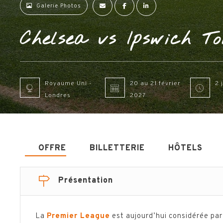
Galerie Photos
Chelsea vs Ipswich T
Royaume Uni -
20 au 21 février
2 
Londres
2027
OFFRE
BILLETTERIE
HÔTELS
Présentation
La
Premier League
est aujourd’hui considérée pa