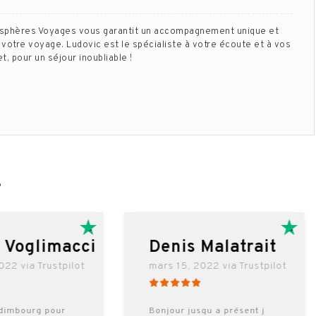
isphères Voyages vous garantit un accompagnement unique et
votre voyage. Ludovic est le spécialiste à votre écoute et à vos
, pour un séjour inoubliable !
…
l Voglimacci
Denis Malatrait
022 via Trustpilot
mars 15, 2022 via Trustpilot
dimbourg pour
Bonjour jusqu a présent j