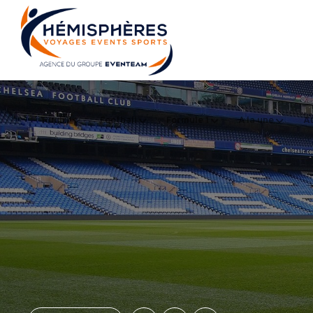
Rugby
Football
Formule 1
A la une
Au