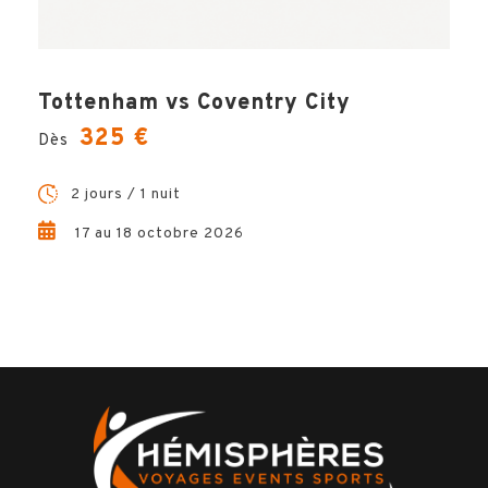
Tottenham vs Coventry City
325 €
Dès
2 jours / 1 nuit
17 au 18 octobre 2026
Ludovic, Votre Expert
Voyage !
Questions, conseils, devis … Hémisphères Voyages vous
garantit un accompagnement unique et sur-mesure dans la
préparation de votre voyage. Ludovic est le spécialiste à
votre écoute et à vos côté à chaque étape de votre projet,
pour un séjour inoubliable !