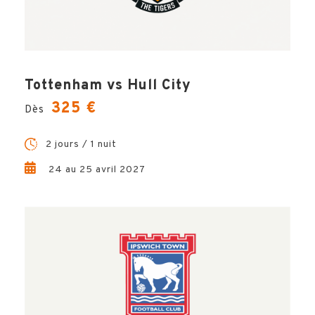
Votre voyage comprend
Tottenham vs Hull City
325 €
Dès
Ο
1 nuit d’hôtel base chambre double et petit-
déjeuner
2 jours / 1 nuit
Ο
L'Hospitalité West View telle que décrite
24 au 25 avril 2027
plus haut
Ο
Les documents de voyage digitalisés
Ο
L'assistance Hémisphères Voyages à
distance