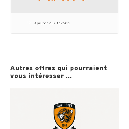
N’hésitez pas à utiliser le formulaire de
réservation pour réaliser votre devis
!
(attention, si vous notez 1 seule
Ajouter aux favoris
personne, le supplément chambre
individuelle sera automatiquement inclus.
Pensez à noter le nombre réel de
participants et le type de chambre
souhaité).
Besoin d’un devis personnalisé : nuits
supplémentaires, visites… ? N’hésitez pas
à
nous interroger
.
Autres offres qui pourraient
vous intéresser ...
TELECHARGER LA BROCHURE