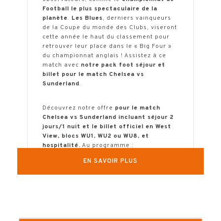
Football le plus spectaculaire de la
planète
.
Les Blues
, derniers vainqueurs
de la Coupe du monde des Clubs, viseront
cette année le haut du classement pour
retrouver leur place dans le « Big Four »
du championnat anglais ! Assistez à ce
match avec
notre pack foot séjour et
billet pour le match Chelsea vs
Sunderland
.
Découvrez notre offre
pour le match
Chelsea vs Sunderland incluant séjour 2
jours/1 nuit et le billet officiel en West
View, blocs WU1, WU2 ou WU8, et
hospitalité.
Au programme :
EN SAVOIR PLUS
Sièges rembourrés situés au niveau des
blocs WU1, WU2 et WU8
Accès au salon partagé West View à
partir de 02h30 avant le coup d’envoi et