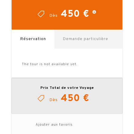
personne, le supplément chambre
individuelle sera automatiquement inclus.
450 €
Pensez à noter le nombre réel de
Dès
participants et le type de chambre
souhaité).
Besoin d’un devis personnalisé : nuits
supplémentaires, visites… ? N’hésitez pas
Réservation
Demande particulière
à
nous interroger
.
TELECHARGER LA BROCHURE
The tour is not available yet.
Prix Total de votre Voyage
450 €
Dès
Ajouter aux favoris