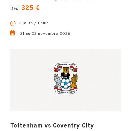
325 €
Dès
2 jours / 1 nuit
21 au 22 novembre 2026
Ludovic, Votre Expert
Voyage !
Questions, conseils, devis … Hémisphères Voyages vous
garantit un accompagnement unique et sur-mesure dans la
préparation de votre voyage. Ludovic est le spécialiste à
votre écoute et à vos côté à chaque étape de votre projet,
pour un séjour inoubliable !
CONTACTEZ-MOI !
Tottenham vs Coventry City