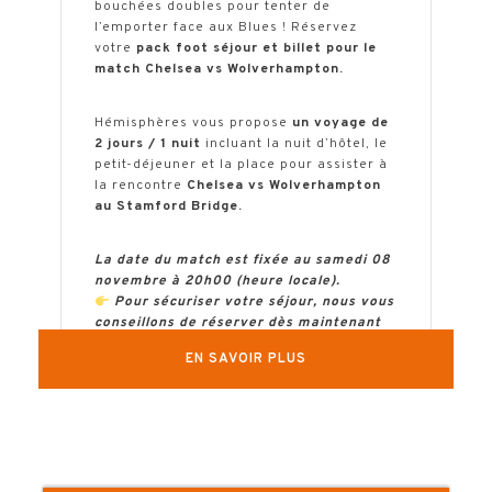
bouchées doubles pour tenter de
l’emporter face aux Blues ! Réservez
votre
pack foot séjour et billet pour le
match
Chelsea vs Wolverhampton.
Hémisphères vous propose
un voyage de
2 jours / 1 nuit
incluant la nuit d’hôtel, le
petit-déjeuner et la place pour assister à
la rencontre
Chelsea vs Wolverhampton
au Stamford Bridge.
La date du match est fixée au samedi 08
novembre à 20h00 (heure locale).
Pour sécuriser votre séjour, nous vous
conseillons de réserver dès maintenant
l’hôtel (modifiable sans frais) et la place
EN SAVOIR PLUS
de match (dont le tarif peut vite
augmenter).
N’hésitez pas à utiliser le formulaire de
réservation pour réaliser votre devis
!
(attention, si vous notez 1 seule