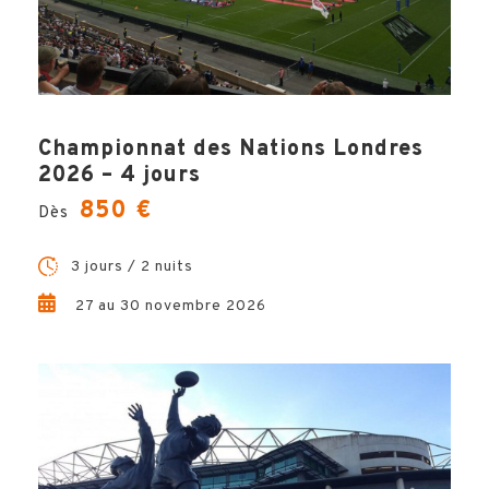
Ο
Restauration selon la formule choisie
Ο
Assistance de notre équipe
Ο
Place de stade standard
Championnat des Nations Londres
2026 – 4 jours
850 €
Dès
3 jours / 2 nuits
PROGRAMME
27 au 30 novembre 2026
BILLETTERIE
OPTIONS