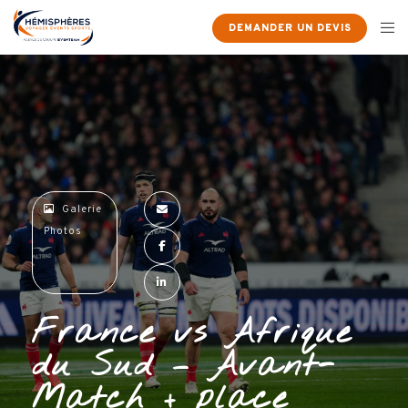
×
DEMANDER UN DEVIS
Galerie
Photos
France vs Afrique
du Sud – Avant-
Match + place