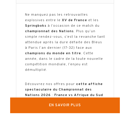
Ne manquez pas les retrouvailles
explosives entre le
XV de France
et les
Springboks
à l’occasion de ce match du
championnat des Nations
. Plus qu’un
simple rendez-vous, c’est la revanche tant
attendue après la dure défaite des Bleus
à Paris l’an dernier (17-32) face aux
champions du monde en titre
. Cette
année, dans le cadre de la toute nouvelle
compétition mondiale, l’enjeu est
démultiplié.
Découvrez nos offres pour
cette affiche
spectaculaire du Championnat des
Nations 2026
:
France vs Afrique du Sud
incluant le billet officiel associé à un
EN SAVOIR PLUS
avant-match sous forme de buffet
dinatoire ou d’un repas assis.
TELECHARGER LA BROCHURE