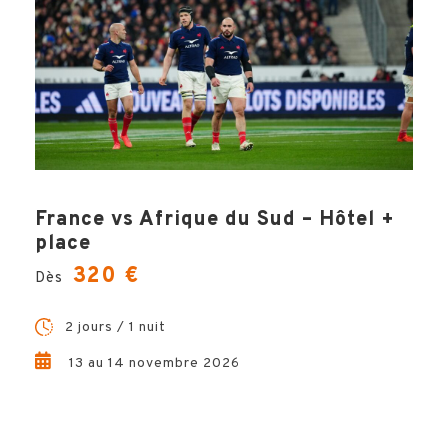
Hugo, Votre Expert
Voyage !
Questions, conseils, devis … Hémisphères Voyages vous
garantit un accompagnement unique et sur-mesure dans la
préparation de votre voyage. Hugo est le spécialiste à votre
écoute et à vos côté à chaque étape de votre projet, pour un
séjour inoubliable !
France vs Afrique du Sud – Hôtel +
place
CONTACTEZ-MOI !
320 €
Dès
2 jours / 1 nuit
13 au 14 novembre 2026