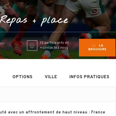
Repas + place
10 participants et
jour
LA
+contactez nous
BROCHURE
E
OPTIONS
VILLE
INFOS PRATIQUES
uté avec un affrontement de haut niveau : France