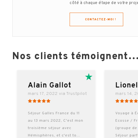
côté à chaque étape de votre projet
CONTACTEZ-MOI !
Nos clients témoignent
RE
Alain Gallot
Lione
mars 17, 2022 via Trustpilot
mars 14, 2
Séjour Galles France du 11
Voyage à É
au 13 mars 2022, C'est mon
Ecosse / F
troisième séjour avec
(groupe de
Hémisphères, et c'est to
...
Séjour par