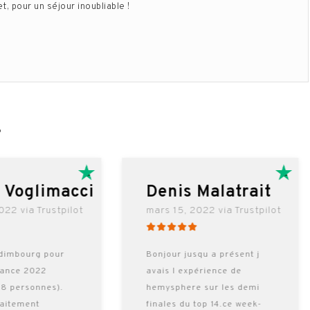
, pour un séjour inoubliable !
…
l Voglimacci
Denis Malatrait
022 via Trustpilot
mars 15, 2022 via Trustpilot
dimbourg pour
Bonjour jusqu a présent j
rance 2022
avais l expérience de
 8 personnes).
hemysphere sur les demi
faitement
finales du top 14.ce week-