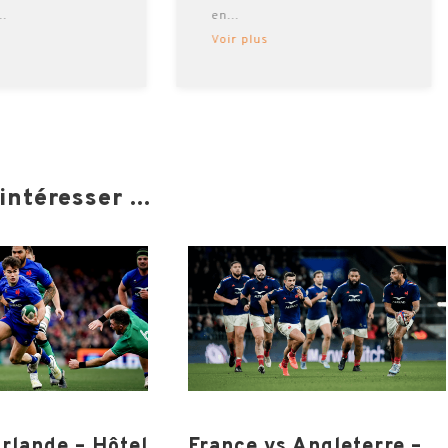
...
en
...
Voir plus
ntéresser ...
Irlande – Hôtel
France vs Angleterre –