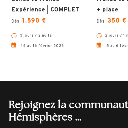
Expérience | COMPLET
+ place
1.590 €
350 €
Dès
Dès
3 jours / 2 nuits
2 jours / 1 
14 au 16 février 2026
5 au 6 fév
Rejoignez la communau
Hémisphères …