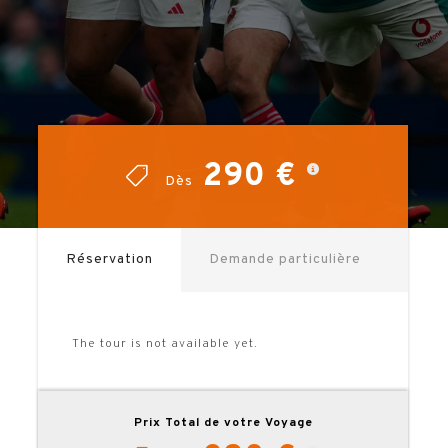
290 €
290 €
Dès
Dès
Réservation
Demande particulière
The tour is not available yet.
Prix Total de votre Voyage