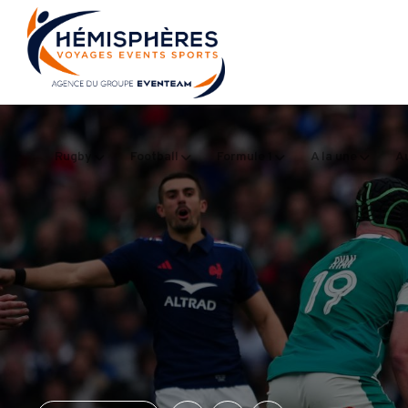
Rugby
Football
Formule 1
A la une
Au