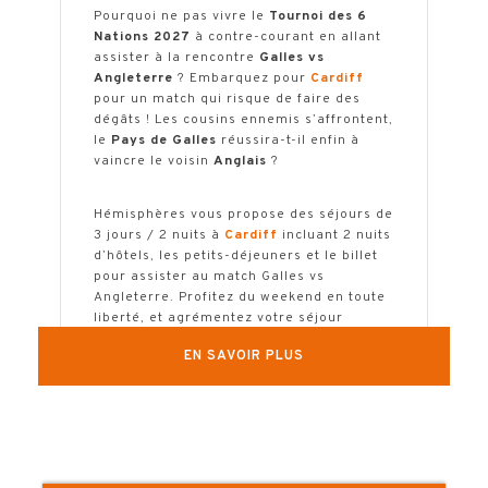
Pourquoi ne pas vivre le
Tournoi des 6
Nations 2027
à contre-courant en allant
assister à la rencontre
Galles vs
Angleterre
? Embarquez pour
Cardiff
pour un match qui risque de faire des
dégâts ! Les cousins ennemis s’affrontent,
le
Pays de Galles
réussira-t-il enfin à
vaincre le voisin
Anglais
?
Hémisphères vous propose des séjours de
3 jours / 2 nuits à
Cardiff
incluant 2 nuits
d’hôtels, les petits-déjeuners et le billet
pour assister au match Galles vs
Angleterre. Profitez du weekend en toute
liberté, et agrémentez votre séjour
d’options selon vos envies.
EN SAVOIR PLUS
Le transport peut être proposé en option.
N’hésitez pas à
nous consulter
!
TELECHARGER LA BROCHURE