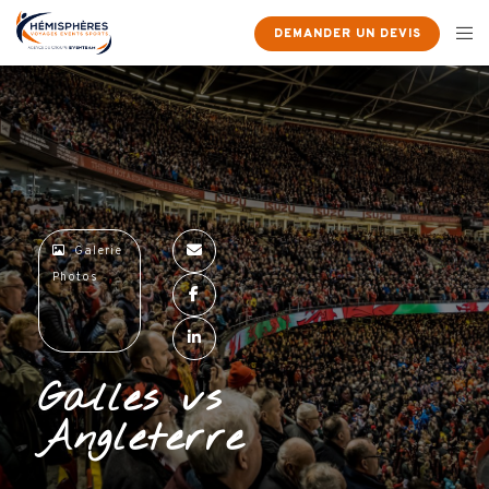
×
DEMANDER UN DEVIS
Galerie
Photos
Galles vs
Angleterre