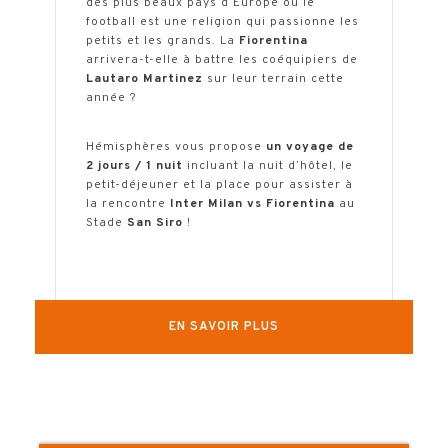
des plus beaux pays d’Europe ou le
football est une religion qui passionne les
petits et les grands. La
Fiorentina
arrivera-t-elle à battre les coéquipiers de
Lautaro Martinez
sur leur terrain cette
année ?
Hémisphères vous propose
un voyage de
2 jours / 1 nuit
incluant la nuit d’hôtel, le
petit-déjeuner et la place pour assister à
la rencontre
Inter Milan vs Fiorentina
au
Stade
San Siro
!
La date du match sera confirmée environ
1 mois avant le départ.
Pour sécuriser votre séjour, nous vous
EN SAVOIR PLUS
conseillons de réserver dès maintenant
l’hôtel (modifiable sans frais) et la place
de match (dont le tarif peut vite
augmenter).
Une fois la date fixée, nous ajusterons la
réservation de l’hôtel pour qu’elle
corresponde au calendrier !