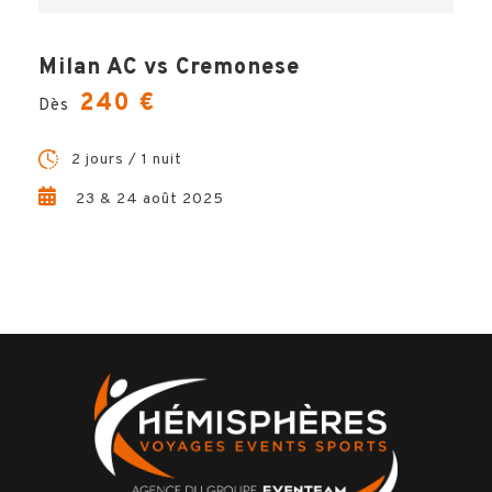
Milan AC vs Cremonese
240 €
Dès
2 jours / 1 nuit
23 & 24 août 2025
Votre voyage comprend
Ο
1 nuit d’hôtel base chambre double et petit-
déjeuner
Ο
La place de stade pour assister à la
rencontre
Ο
Les documents de voyage digitalisés