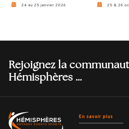
24 au 25 janvier 2026
25 & 26 o
Rejoignez la communau
Hémisphères …
En savoir plus