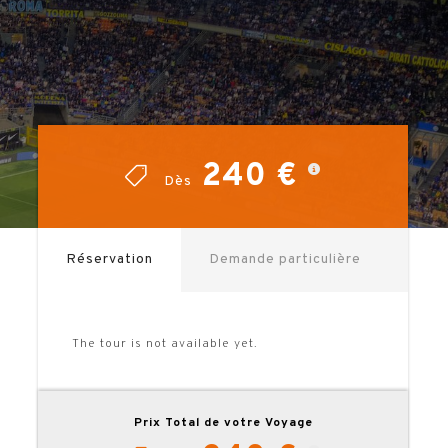
240 €
240 €
Dès
Dès
Réservation
Demande particulière
The tour is not available yet.
Prix Total de votre Voyage