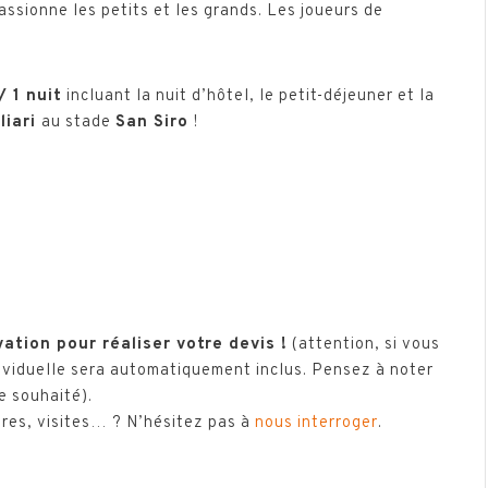
passionne les petits et les grands. Les joueurs de
/ 1 nuit
incluant la nuit d’hôtel, le petit-déjeuner et la
liari
au stade
San Siro
!
s avant le départ.
eillons de réserver dès maintenant l’hôtel
dont le tarif peut vite augmenter).
ervation de l’hôtel pour qu’elle corresponde au
vation pour réaliser votre devis !
(attention, si vous
ividuelle sera automatiquement inclus. Pensez à noter
e souhaité).
ires, visites… ? N’hésitez pas à
nous interroger
.