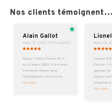
Nos clients témoignent
RE
Alain Gallot
Lione
mars 17, 2022 via Trustpilot
mars 14, 2
Séjour Galles France du 11
Voyage à É
au 13 mars 2022, C'est mon
Ecosse / F
troisième séjour avec
(groupe de
Hémisphères, et c'est to
...
Séjour par
Voir plus
organisé p
Voir plus