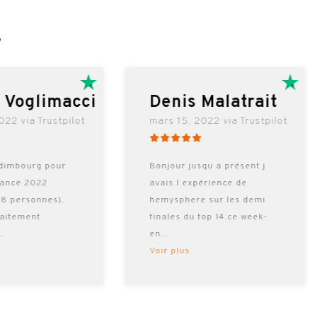
…
l Voglimacci
Denis Malatrait
022 via Trustpilot
mars 15, 2022 via Trustpilot
dimbourg pour
Bonjour jusqu a présent j
rance 2022
avais l expérience de
 8 personnes).
hemysphere sur les demi
faitement
finales du top 14.ce week-
...
en
...
Voir plus