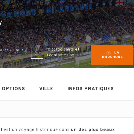
i
10 participants et
jours / 1 nuit
LA
+contactez nous
BROCHURE
OPTIONS
VILLE
INFOS PRATIQUES
ll
est un voyage historique dans
un des plus beaux