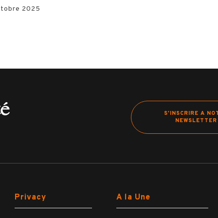
ctobre 2025
té
S'INSCRIRE A NO
NEWSLETTER
Privacy
A la Une