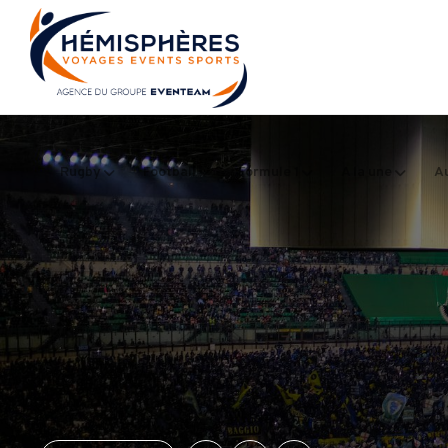
Rugby
Football
Formule 1
A la une
Au