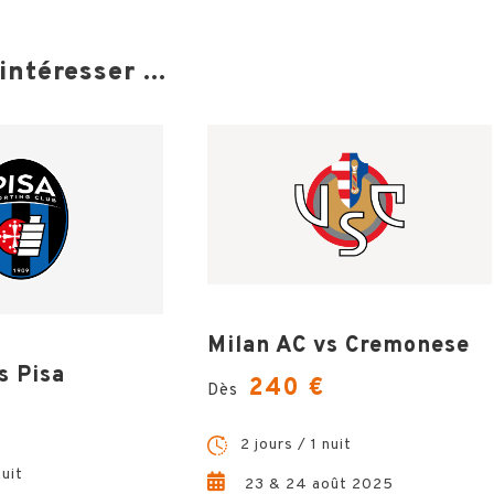
ntéresser ...
Milan AC vs Cremonese
s Pisa
240 €
Dès
2 jours / 1 nuit
nuit
23 & 24 août 2025