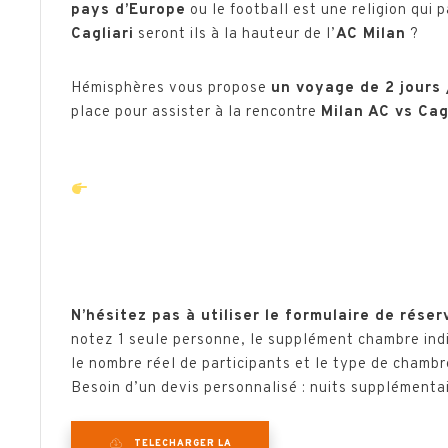
pays d’Europe
ou le football est une religion qui 
Cagliari
seront ils à la hauteur de l’
AC Milan
?
Hémisphères vous propose
un voyage de 2 jours 
place pour assister à la rencontre
Milan AC vs Cag
La date du match sera confirmée environ 1 moi
Pour sécuriser votre séjour, nous vous cons
(modifiable sans frais) et la place de match (
Une fois la date fixée, nous ajusterons la rés
calendrier !
N’hésitez pas à utiliser le formulaire de réser
notez 1 seule personne, le supplément chambre ind
le nombre réel de participants et le type de chambr
Besoin d’un devis personnalisé : nuits supplémenta
TELECHARGER LA