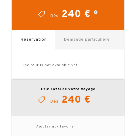
réservation pour réaliser votre devis
!
(attention, si vous notez 1 seule
240 €
personne, le supplément chambre
Dès
individuelle sera automatiquement inclus.
Pensez à noter le nombre réel de
participants et le type de chambre
souhaité).
Réservation
Demande particulière
Besoin d’un devis personnalisé : nuits
supplémentaires, visites… ? N’hésitez pas
à
nous interroger
.
The tour is not available yet.
Prix Total de votre Voyage
240 €
Dès
TELECHARGER LA BROCHURE
Ajouter aux favoris