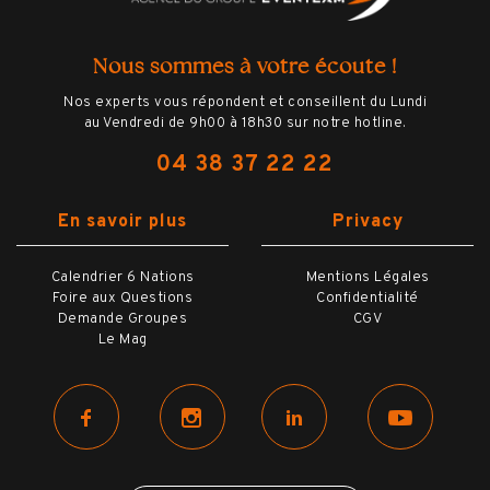
Ο
1 nuit d'hôtel base chambre double à Milan
et petit déjeuner
Ο
La place de stade pour assister à la
Nous sommes à votre écoute !
rencontre
Nos experts vous répondent et conseillent du Lundi
Ο
Les documents de voyage digitalisés
au Vendredi de 9h00 à 18h30 sur notre hotline.
Ο
L'assistance Hémisphères Voyages à
distance
04 38 37 22 22
En savoir plus
Privacy
Calendrier 6 Nations
Mentions Légales
BILLETTERIE
Foire aux Questions
Confidentialité
Demande Groupes
CGV
Le Mag
HÔTELS
OPTIONS