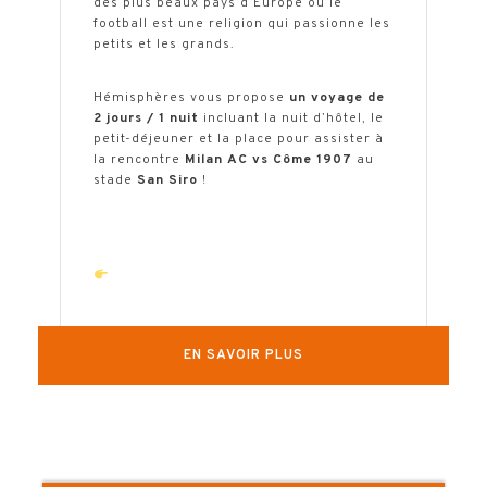
des plus beaux pays d’Europe ou le
football est une religion qui passionne les
petits et les grands.
Hémisphères vous propose
un voyage de
2 jours / 1 nuit
incluant la nuit d’hôtel, le
petit-déjeuner et la place pour assister à
la rencontre
Milan AC vs Côme 1907
au
stade
San Siro
!
La date du match sera confirmée environ
1 mois avant le départ.
Pour sécuriser votre séjour, nous vous
conseillons de réserver dès maintenant
l’hôtel (modifiable sans frais) et la place
de match (dont le tarif peut vite
EN SAVOIR PLUS
augmenter).
Une fois la date fixée, nous ajusterons la
réservation de l’hôtel pour qu’elle
corresponde au calendrier !
N’hésitez pas à utiliser le formulaire de