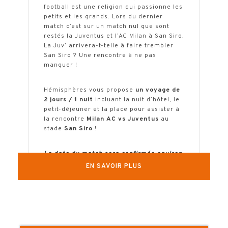
football est une religion qui passionne les
petits et les grands. Lors du dernier
match c’est sur un match nul que sont
restés la Juventus et l’AC Milan à San Siro.
La Juv’ arrivera-t-telle à faire trembler
San Siro ? Une rencontre à ne pas
manquer !
Hémisphères vous propose
un voyage de
2 jours / 1 nuit
incluant la nuit d’hôtel, le
petit-déjeuner et la place pour assister à
la rencontre
Milan AC vs Juventus
au
stade
San Siro
!
La date du match sera confirmée environ
1 mois avant le départ.
EN SAVOIR PLUS
Pour sécuriser votre séjour, nous vous
conseillons de réserver dès maintenant
l’hôtel (modifiable sans frais) et la place
de match (dont le tarif peut vite
augmenter).
Une fois la date fixée, nous ajusterons la