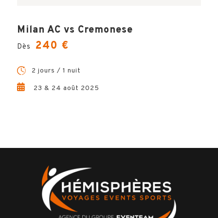
Milan AC vs Cremonese
240 €
Dès
2 jours / 1 nuit
23 & 24 août 2025
Votre voyage comprend
Ο
1 nuit d’hôtel base chambre double et petit-
déjeuner
Ο
La place de stade pour assister à la