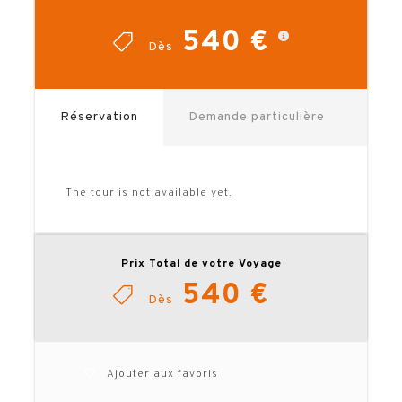
réservation de l’hôtel pour qu’elle
corresponde au calendrier !
540 €
Dès
N’hésitez pas à utiliser le formulaire de
réservation pour réaliser votre devis
!
(attention, si vous notez 1 seule
Réservation
Demande particulière
personne, le supplément chambre
individuelle sera automatiquement inclus.
Pensez à noter le nombre réel de
participants et le type de chambre
souhaité).
The tour is not available yet.
Besoin d’un devis personnalisé : nuits
supplémentaires, visites… ? N’hésitez pas
à
nous interroger
.
Prix Total de votre Voyage
540 €
TELECHARGER LA BROCHURE
Dès
Ajouter aux favoris