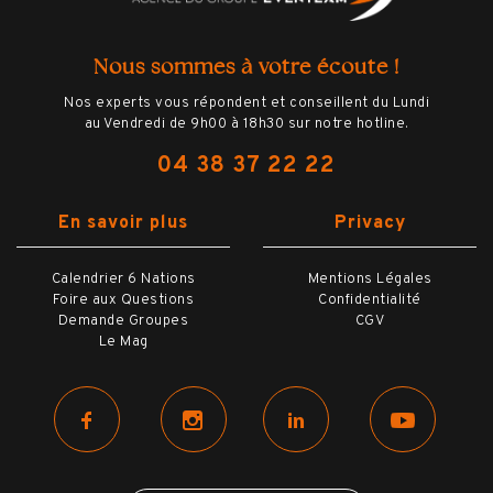
rencontre
Ο
Les documents de voyage digitalisés
Nous sommes à votre écoute !
Ο
L'assistance Hémisphères Voyages à
distance
Nos experts vous répondent et conseillent du Lundi
au Vendredi de 9h00 à 18h30 sur notre hotline.
04 38 37 22 22
En savoir plus
Privacy
BILLETTERIE
Calendrier 6 Nations
Mentions Légales
Foire aux Questions
Confidentialité
HÔTELS
Demande Groupes
CGV
Le Mag
OPTIONS
VILLE