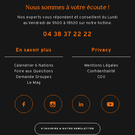
Ο
L'assistance Hémisphères Voyages à
Nous sommes à votre écoute !
distance
Nos experts vous répondent et conseillent du Lundi
au Vendredi de 9h00 à 18h30 sur notre hotline.
04 38 37 22 22
BILLETTERIE
En savoir plus
Privacy
Calendrier 6 Nations
Mentions Légales
HÔTELS
Foire aux Questions
Confidentialité
Demande Groupes
CGV
Le Mag
OPTIONS
VILLE
S'INSCRIRE A NOTRE NEWSLETTER
INFOS PRATIQUES