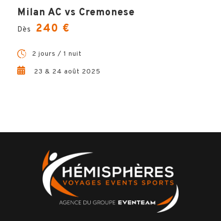
Milan AC vs Cremonese
240 €
Dès
2 jours / 1 nuit
23 & 24 août 2025
Votre voyage comprend
Ο
1 nuit d’hôtel base chambre double et petit-
déjeuner
Ο
La place de stade pour assister à la
rencontre
Ο
Les documents de voyage dématérialisés