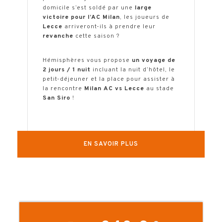
domicile s’est soldé par une
large
victoire pour l’AC Milan
, les joueurs de
Lecce
arriveront-ils à prendre leur
revanche
cette saison ?
Hémisphères vous propose
un voyage de
2 jours / 1 nuit
incluant la nuit d’hôtel, le
petit-déjeuner et la place pour assister à
la rencontre
Milan AC vs Lecce
au stade
San Siro
!
La date du match sera confirmée environ
1 mois avant le départ.
Pour sécuriser votre séjour, nous vous
EN SAVOIR PLUS
conseillons de réserver dès maintenant
l’hôtel (modifiable sans frais) et la place
de match (dont le tarif peut vite
augmenter).
Une fois la date fixée, nous ajusterons la
réservation de l’hôtel pour qu’elle
corresponde au calendrier !