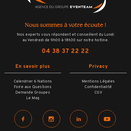
Nous sommes à votre écoute !
Nos experts vous répondent et conseillent du Lundi
au Vendredi de 9h00 à 18h30 sur notre hotline.
04 38 37 22 22
En savoir plus
Privacy
Calendrier 6 Nations
Mentions Légales
Ludovic, Votre Expert
Foire aux Questions
Confidentialité
Demande Groupes
CGV
Voyage !
Le Mag
Questions, conseils, devis … Hémisphères Voyages vous
garantit un accompagnement unique et sur-mesure dans la
préparation de votre voyage. Ludovic est le spécialiste à
votre écoute et à vos côté à chaque étape de votre projet,