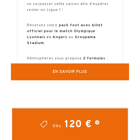
se surpasser cette saison afin d’espérer
rester en Ligue 1 !
Réservez votre
pack foot avec billet
officiel pour le match Olympique
Lyonnais vs Angers
au
Groupama
Stadium
.
Hémisphères vous propose
2 formules
:
EN SAVOIR PLUS
place de stade
en tribune latérale
centrale – bloc 010 au niveau du banc
des remplaçants + entrée au musée
(formule vendue par pair)
ou
120 €
Hospitalité officielle avec billet au
Dès
cœur de Groupama Stadium. Les