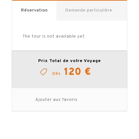
entreprises peuvent récupérer la TVA
Réservation
Demande particulière
sur ces offres. Nous avons
sélectionné une Hospitalité Officielle
mais d’autres peuvent être proposées
The tour is not available yet.
sur demande.
La date du match sera confirmée 2
semaines avant le match.
Prix Total de votre Voyage
120 €
Dès
TELECHARGER LA BROCHURE
Ajouter aux favoris