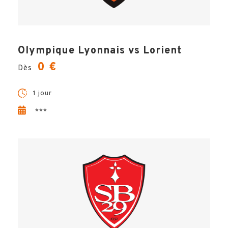
Olympique Lyonnais vs Lorient
0 €
Dès
1 jour
***
Votre voyage comprend
Ο
Pour la formule place + musée :
Ο
La place de stade en tribune latérale
centrale – bloc 010
Ο
L’entrée au musée
Ο
L'assistance Hémisphères Voyages à
distance