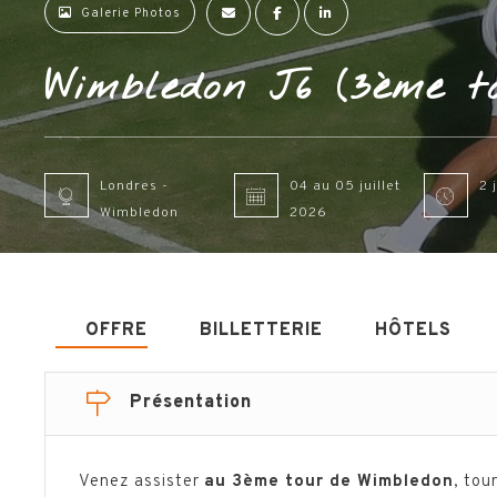
Galerie Photos
Wimbledon J6 (3ème t
Londres -
04 au 05 juillet
2 
Wimbledon
2026
OFFRE
BILLETTERIE
HÔTELS
Présentation
Venez assister
au 3ème tour de Wimbledon
, tou