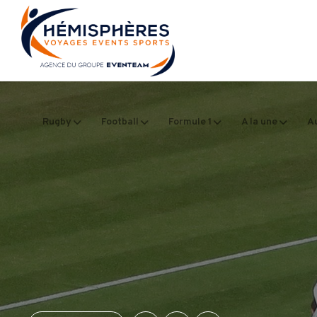
Rugby
Football
Formule 1
A la une
Au