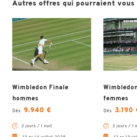
Autres offres qui pourraient vous i
Wimbledon Finale
Wimbledon
hommes
femmes
9.940 €
3.190 
Dès
Dès
2 jours / 1 nuit
2 jours / 1 