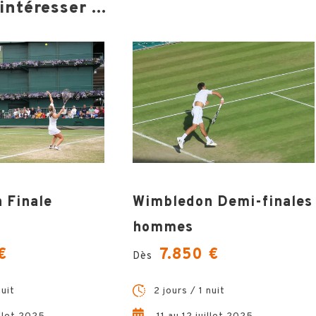
ntéresser ...
 Finale
Wimbledon Demi-finales
hommes
€
7.850 €
Dès
nuit
2 jours / 1 nuit