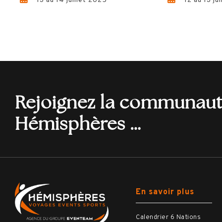
13 au 14 juillet 2025
12 au 13 ju
Rejoignez la communau
Hémisphères …
En savoir plus
Calendrier 6 Nations