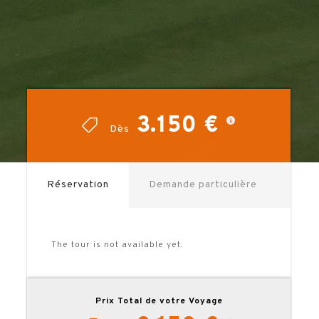
3.150 €
3.150 €
Dès
Dès
Réservation
Demande particulière
The tour is not available yet.
Prix Total de votre Voyage