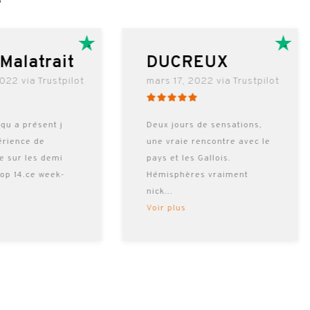
EUX
Dominique Roulet
022 via Trustpilot
mars 9, 2022 via Trustpilot
 de sensations,
Week end inoubliable .
encontre avec le
Merci a l'équipe
Gallois.
hémisphères voyage .
es vraiment
Accompagnateurs très
sympas toujours la
...
Voir plus