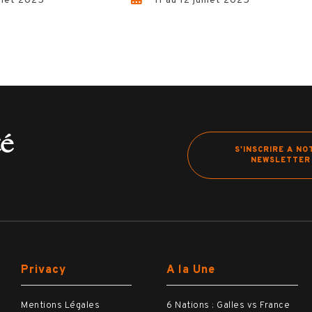
illet 2025
11 au 12 juillet 2025
té
S'INSCRIRE A NO
NEWSLETTER
Privacy
A la Une
Mentions Légales
6 Nations : Galles vs France