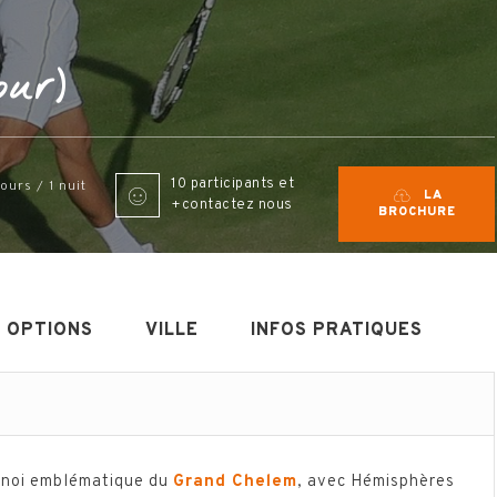
our)
10 participants et
jours / 1 nuit
LA
+contactez nous
BROCHURE
OPTIONS
VILLE
INFOS PRATIQUES
rnoi emblématique du
Grand Chelem
, avec Hémisphères