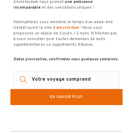
d’Amsterdam nous promet
une ambiance
incomparable
et des sensations uniques !
Hémisphères vous emmène le temps d’un week-end
(re)découvrir la ville d’
Amsterdam
! Nous vous
proposons un séjour de 3 jours / 2 nuits. N’hésitez pas
à nous consulter pour toutes demandes de nuits
supplémentaires ou suppléments tribunes.
Dates provisoires, confirmées sous quelques semaines.
Votre voyage comprend
EN SAVOIR PLUS
2 nuits d’hôtel avec petits déjeuners en
occupation double de la chambre - 1 grand lit
double ou 2 lits Simples
L’accès au circuit le samedi et dimanche
Une pochette de voyage