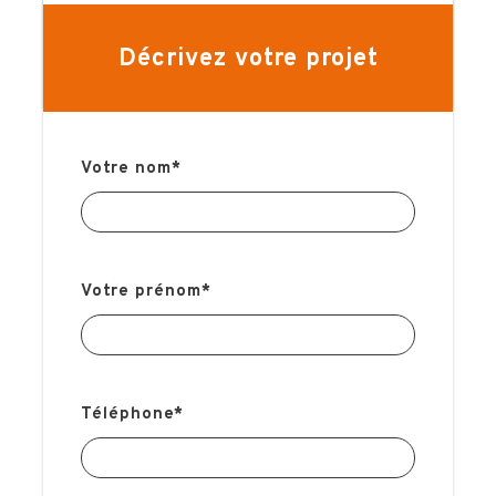
L’assistance Hémisphères Voyages à distance
Décrivez votre projet
LA VILLE
Votre nom
*
LE STADE
Votre prénom
*
LES OPTIONS
INFOS PRATIQUES
Téléphone
*