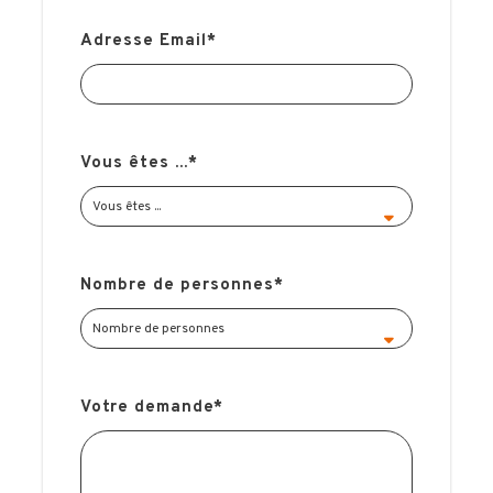
Adresse Email
*
Vous êtes ...
*
Nombre de personnes
*
Ophélie, Votre Experte Voyage
Questions, conseils, devis … Hémisphères Voyages
Votre demande
*
vous garantit un accompagnement unique et sur-
mesure dans la préparation de votre voyage.
Ophélie est la spécialiste à votre écoute et à vos
côté à chaque étape de votre projet, pour un séjour