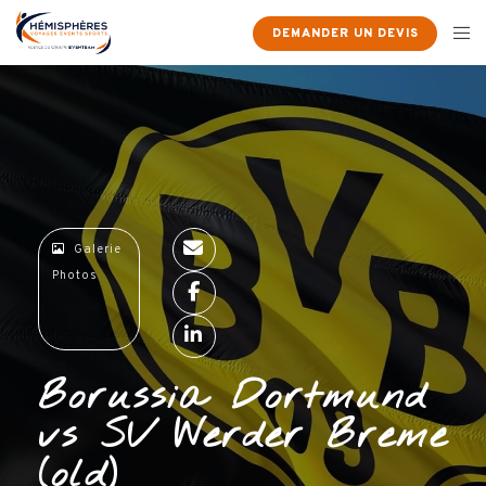
×
DEMANDER UN DEVIS
Galerie
Photos
Borussia Dortmund
vs SV Werder Breme
(old)