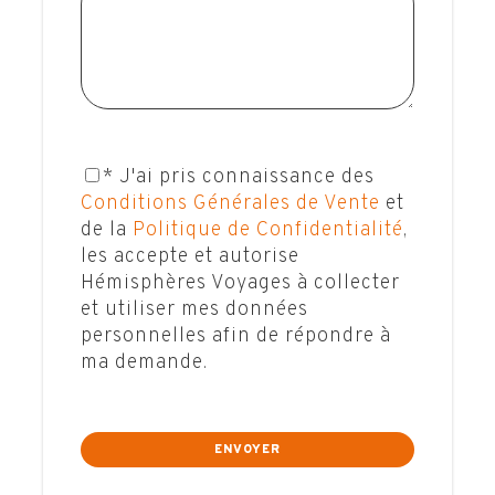
Ludovic, Votre Expert Voyages
Questions, conseils, devis … Hémisphères Voyages
vous garantit un accompagnement unique et sur-
mesure dans la préparation de votre voyage.
Ludovic est le spécialiste à votre écoute et à vos
côté à chaque étape de votre projet, pour un séjour
inoubliable !
* J'ai pris connaissance des
Conditions Générales de Vente
et
de la
Politique de Confidentialité
,
CONTACTEZ-MOI !
les accepte et autorise
Hémisphères Voyages à collecter
et utiliser mes données
personnelles afin de répondre à
ma demande.