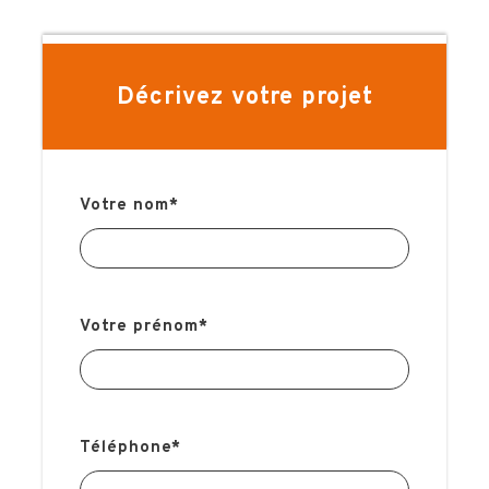
La place de stade pour assister à la rencontre
1 nuit d’hôtel base chambre double
Le petit-déjeuner
Décrivez votre projet
Pochette de voyages
Votre nom
*
LA VILLE
LE STADE
Votre prénom
*
LES OPTIONS
Téléphone
*
INFOS PRATIQUES