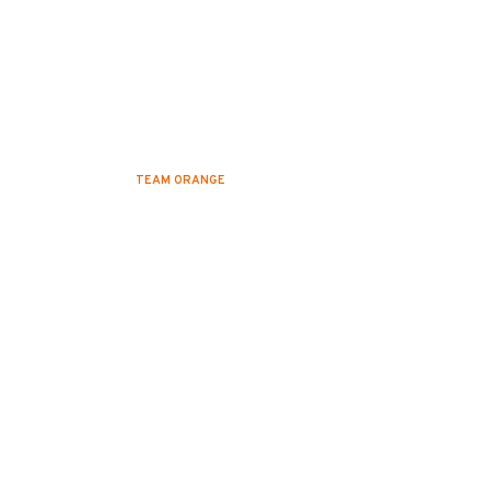
Au top
TEAM ORANGE
2 DÉCEMBRE 2022