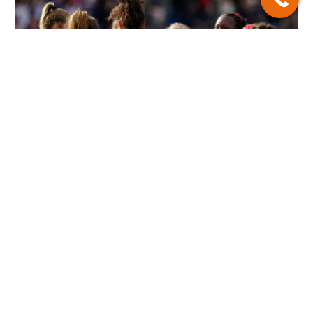
Le rugby féminin arrive chez hémisphères !