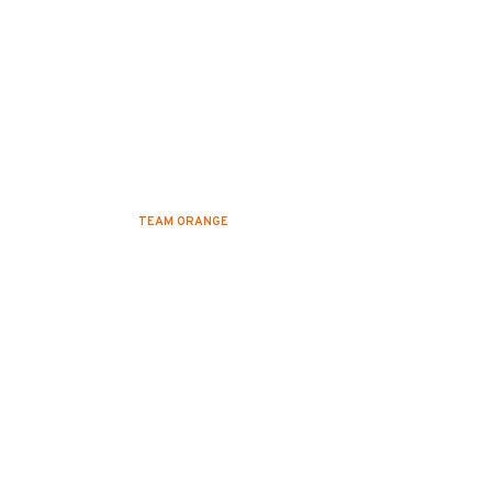
 deplacement à Edimb
TEAM ORANGE
1 DÉCEMBRE 2022