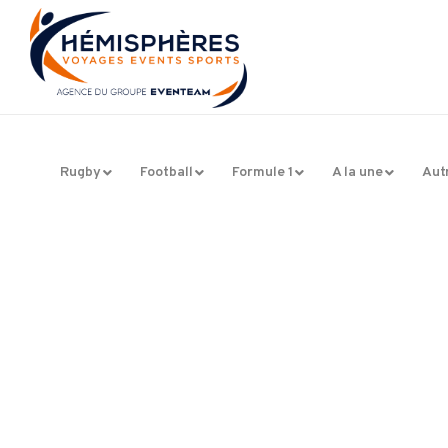
Rugby
Football
Formule 1
A la une
Aut