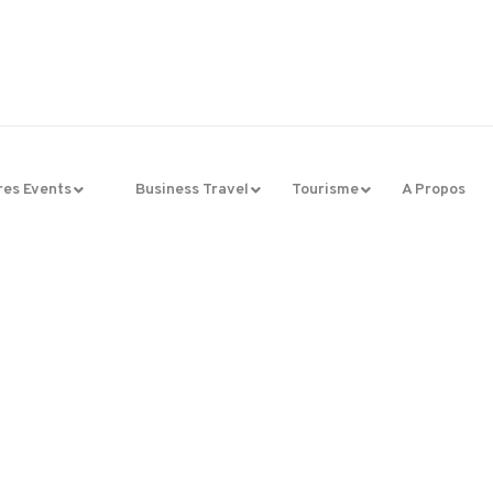
res Events
Business Travel
Tourisme
A Propos