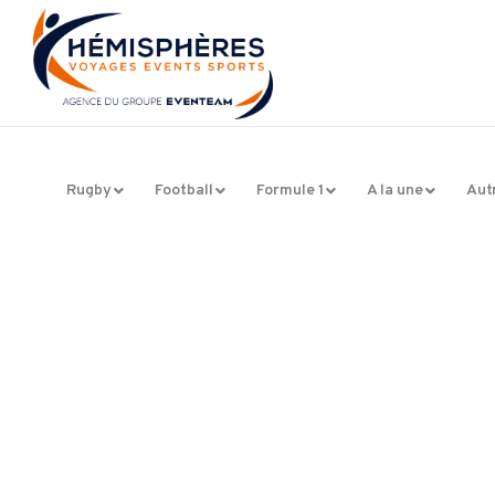
Rugby
Football
Formule 1
A la une
Aut