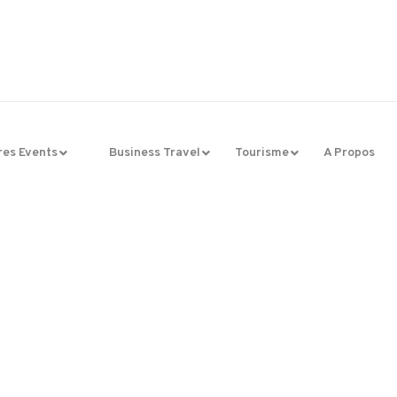
res Events
Business Travel
Tourisme
A Propos