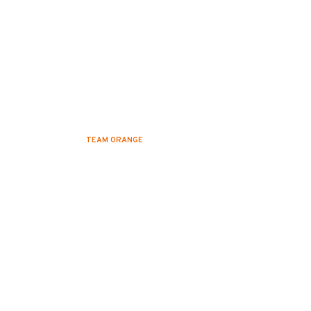
e du voyage à Edimbo
TEAM ORANGE
2 DÉCEMBRE 2022