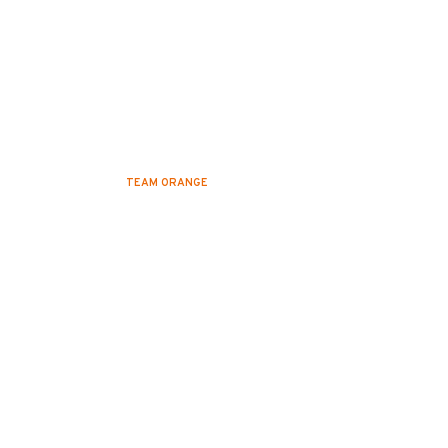
Nous avons passer un super
moment pour…
TEAM ORANGE
1 DÉCEMBRE 2022