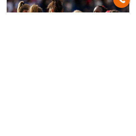
Le rugby féminin arrive chez hémisphères !