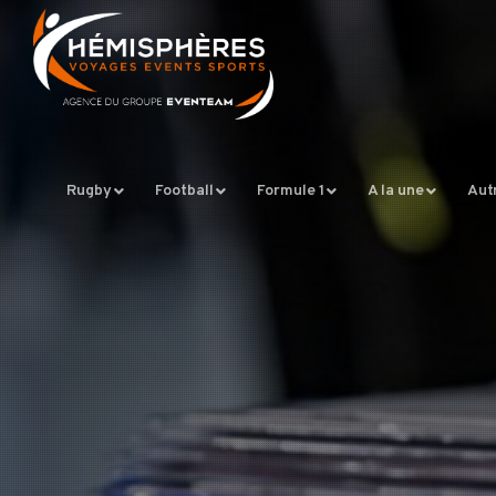
Rugby
Football
Formule 1
A la une
Aut