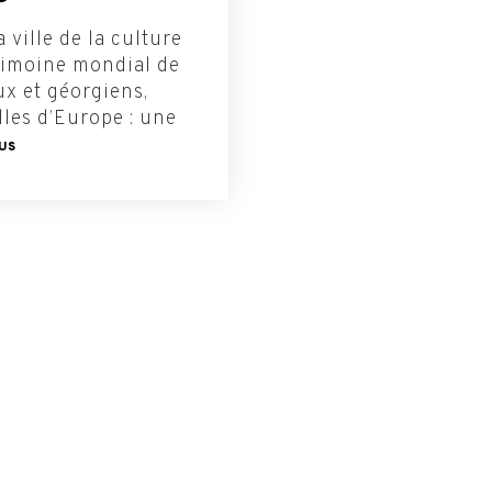
 ville de la culture
trimoine mondial de
x et géorgiens,
lles d’Europe : une
LUS
té
S'INSCRIRE A NO
NEWSLETTER