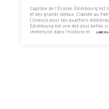
Capitale de l’Écosse, Édimbourg est la
et des grands idéaux. Classée au Pa
l’Unesco pour ses quartiers médiévau
Édimbourg est une des plus belles vi
immersion dans l’histoire et …
LIRE P
Rejoignez la communau
Hémisphères …