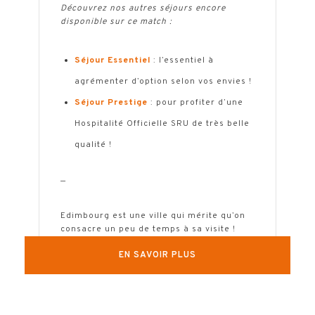
Découvrez nos autres séjours encore
disponible sur ce match :
Séjour Essentiel
: l’essentiel à
agrémenter d’option selon vos envies !
Séjour Prestige
: pour profiter d’une
Hospitalité Officielle SRU de très belle
qualité !
—
Edimbourg est une ville qui mérite qu’on
consacre un peu de temps à sa visite !
Découvrez notre séjour en 4 jours / 3
EN SAVOIR PLUS
nuits pour
Ecosse vs France du Tournoi
des 6 Nations 2026
au départ de
Marseille
! Les autres villes de départ
sont désormais complètes…