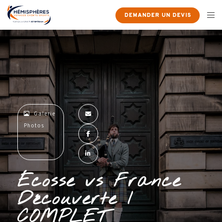
×
DEMANDER UN DEVIS
Galerie
Photos
Écosse vs France
Découverte I
COMPLET