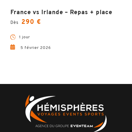
France vs Irlande – Repas + place
290 €
Dès
1 jour
5 février 2026
Magali, Votre Expert
Voyage !
Questions, conseils, devis … Hémisphères Voyages vous
garantit un accompagnement unique et sur-mesure dans la
préparation de votre voyage. Magali est la spécialiste à votre
écoute et à vos côté à chaque étape de votre projet, pour un
séjour inoubliable !
CONTACTEZ-MOI !