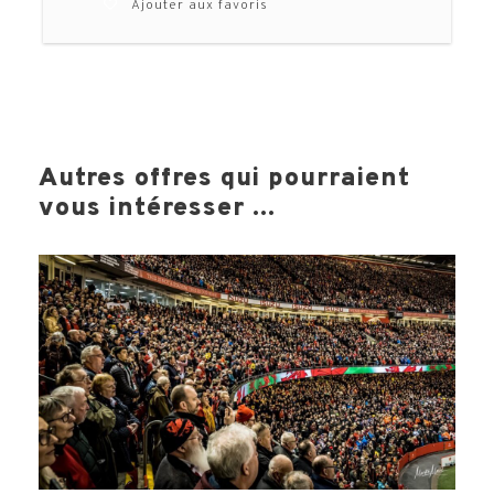
Ajouter aux favoris
de vibrer avec le XV de France !
TELECHARGER LA BROCHURE
Autres offres qui pourraient
vous intéresser ...
Votre voyage comprend
Ο
Les vols directs aller / retour
Ο
Les taxes aériennes et de sécurité