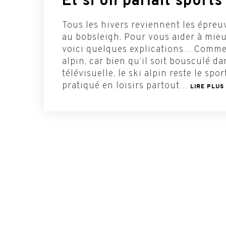
Et si on parlait sport
Tous les hivers reviennent les épreuv
au bobsleigh. Pour vous aider à mieu
voici quelques explications… Comme
alpin, car bien qu’il soit bousculé da
télévisuelle, le ski alpin reste le spor
pratiqué en loisirs partout…
LIRE PLUS
Rejoignez la communau