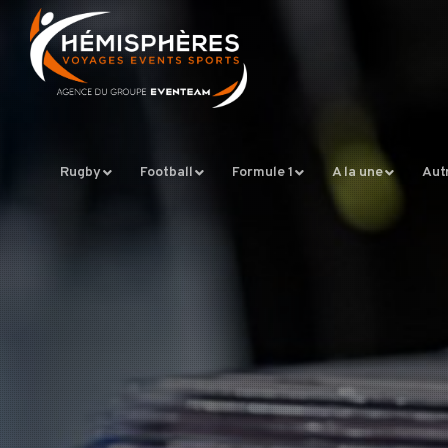
Rugby
Football
Formule 1
A la une
Aut