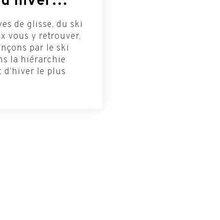
s d’hiver…
es de glisse, du ski
x vous y retrouver,
nçons par le ski
ns la hiérarchie
t d’hiver le plus
té
S'INSCRIRE A NO
NEWSLETTER