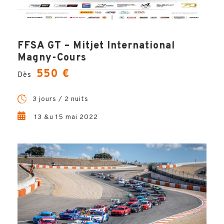
FFSA GT – Mitjet International
Magny-Cours
550 €
Dès
3 jours / 2 nuits
13 &u 15 mai 2022
Ludovic, Votre Expert Voyages
Questions, conseils, devis … Hémisphères Voyages
vous garantit un accompagnement unique et sur-
mesure dans la préparation de votre voyage.
Ludovic est le spécialiste à votre écoute et à vos
côté à chaque étape de votre projet, pour un séjour