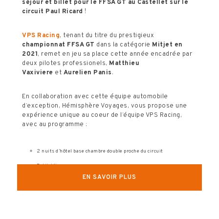
séjour et billet pour le FFSA GT au Castellet sur le
circuit Paul Ricard
!
VPS Racing
, tenant du titre du prestigieux
championnat FFSA GT
dans la catégorie
Mitjet en
2021
, remet en jeu sa place cette année encadrée par
deux pilotes professionels,
Matthieu
Vaxiviere
et
Aurelien Panis
.
En collaboration avec cette équipe automobile
d’exception, Hémisphère Voyages, vous propose une
expérience unique au coeur de l’équipe VPS Racing,
avec au programme :
2 nuits d’hôtel base chambre double proche du circuit
Petit déjeuner
EN SAVOIR PLUS
Billet d’entrée pour les journées de Samedi et Dimanche avec
différents services hospitalités en fonction de la formule choisie
:
Immersion encadrée, Immersion Totale ou All Inclusive