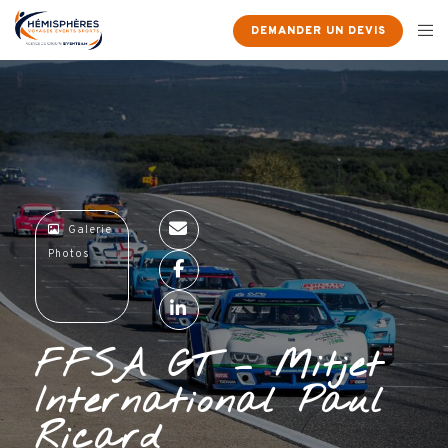
×
DEMANDER UN DEVIS
Galerie
Photos
FFSA GT – Mitjet
International Paul
Ricard