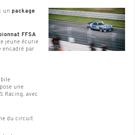
ec un
package
pionnat FFSA
te jeune écurie
e encadré par
bile
opose une
S Racing, avec
he du circuit