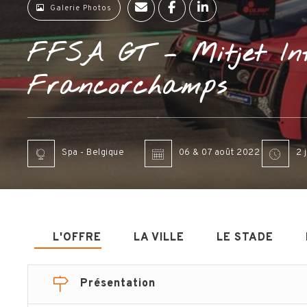
Galerie Photos
FFSA GT – Mitjet In
Francorchamps
Spa - Belgique
06 & 07 août 2022
2 
L'OFFRE
LA VILLE
LE STADE
Présentation