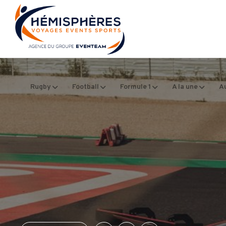
Rugby
Football
Formule 1
A la une
Au