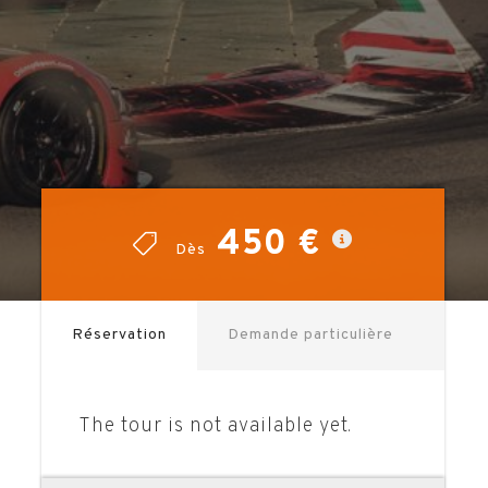
450 €
450 €
Dès
Dès
Réservation
Demande particulière
The tour is not available yet.