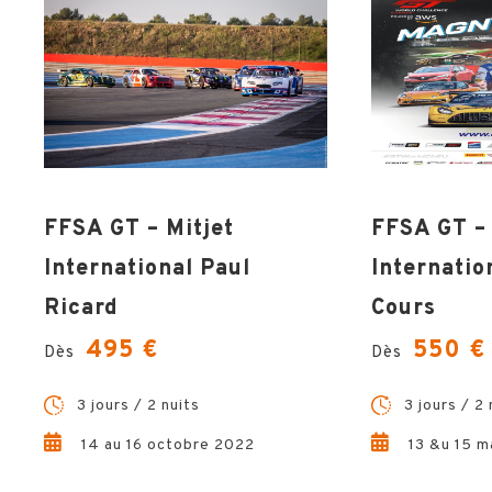
FFSA GT – Mitjet
FFSA GT – 
International Paul
Internati
Ricard
Cours
495 €
550 €
Dès
Dès
3 jours / 2 nuits
3 jours / 2 
14 au 16 octobre 2022
13 &u 15 m