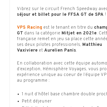
Vibrez sur le circuit French Speedway av
séjour et billet pour le FFSA GT de SPA
!
VPS Racing
est le tenant en titre du
cham
GT
dans la catégorie
Mitjet en 2021
e
. Cet
française remet en jeu sa place cette anné
ses deux pilotes professionels,
Matthieu
Vaxiviere
et
Aurelien Panis
.
En collaboration avec cette équipe automo
d’exception, Hémisphère Voyages, vous pr
expérience unique au coeur de l’équipe VP
au programme :
1 nuit d’hôtel base chambre double proc
Petit déjeuner